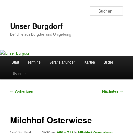
Zum
primären
Such
Inhalt
springen
Unser Burgdorf
Berichte aus Burgdorf und Umgebung
Hauptmenü
Start
Termine
Veranstaltungen
Karten
Bilder
Über uns
Bilder-
← Vorheriges
Nächstes →
Navigation
Milchhof Osterwiese
Veröffentlicht
11.11.2020
am
950 × 713
in
Milchhof Osterwiese