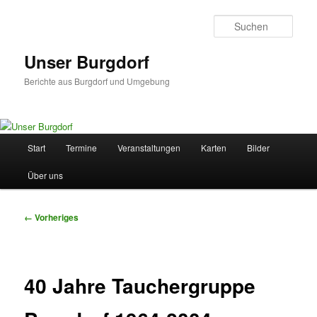
Zum
primären
Such
Inhalt
springen
Unser Burgdorf
Berichte aus Burgdorf und Umgebung
Hauptmenü
Start
Termine
Veranstaltungen
Karten
Bilder
Über uns
Bilder-
← Vorheriges
Navigation
40 Jahre Tauchergruppe