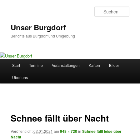
Zum
primären
Such
Inhalt
springen
Unser Burgdorf
Berichte aus Burgdorf und Umgebung
Hauptmenü
Start
Termine
Veranstaltungen
Karten
Bilder
Über uns
Bilder-
Navigation
Schnee fällt über Nacht
Veröffentlicht
02.01.2021
am
948 × 720
in
Schnee fällt leise über
Nacht