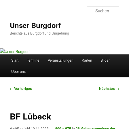
Zum
primären
Such
Inhalt
springen
Unser Burgdorf
Berichte aus Burgdorf und Umgebung
Hauptmenü
Start
Termine
Veranstaltungen
Karten
Bilder
Über uns
Bilder-
← Vorheriges
Nächstes →
Navigation
BF Lübeck
Veröffentlicht
10.11.2025
am
900 × 675
in
26.Vollversammlung der