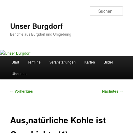
Zum
primären
Such
Inhalt
springen
Unser Burgdorf
Berichte aus Burgdorf und Umgebung
Hauptmenü
Start
Termine
Veranstaltungen
Karten
Bilder
Über uns
Bilder-
← Vorheriges
Nächstes →
Navigation
Aus,natürliche Kohle ist