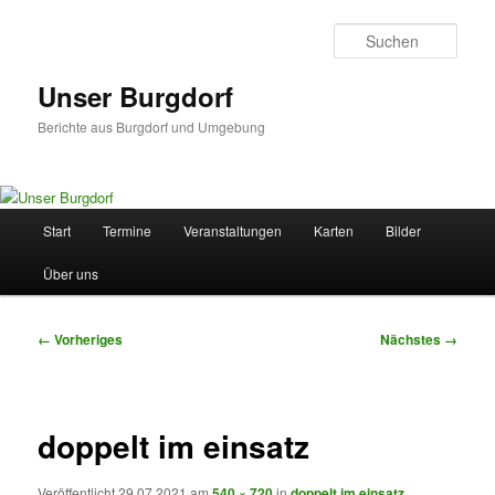
Zum
primären
Such
Inhalt
springen
Unser Burgdorf
Berichte aus Burgdorf und Umgebung
Hauptmenü
Start
Termine
Veranstaltungen
Karten
Bilder
Über uns
Bilder-
← Vorheriges
Nächstes →
Navigation
doppelt im einsatz
Veröffentlicht
29.07.2021
am
540 × 720
in
doppelt im einsatz