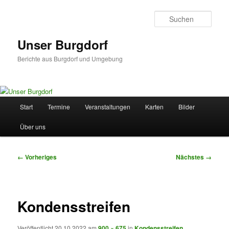
Zum
primären
Such
Inhalt
springen
Unser Burgdorf
Berichte aus Burgdorf und Umgebung
Hauptmenü
Start
Termine
Veranstaltungen
Karten
Bilder
Über uns
Bilder-
← Vorheriges
Nächstes →
Navigation
Kondensstreifen
Veröffentlicht
20.10.2022
am
900 × 675
in
Kondensstreifen