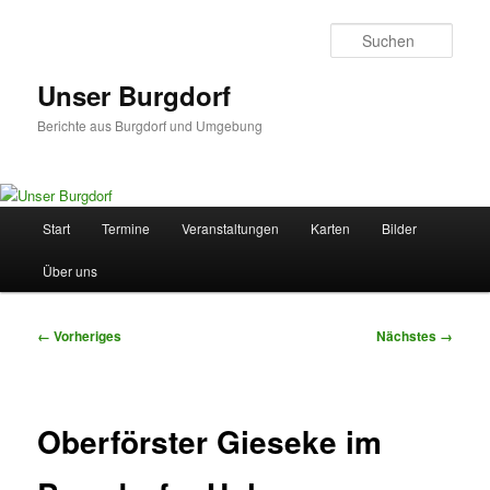
Zum
primären
Such
Inhalt
springen
Unser Burgdorf
Berichte aus Burgdorf und Umgebung
Hauptmenü
Start
Termine
Veranstaltungen
Karten
Bilder
Über uns
Bilder-
← Vorheriges
Nächstes →
Navigation
Oberförster Gieseke im