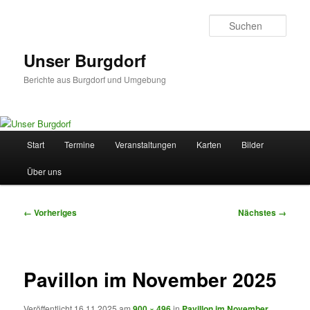
Zum
primären
Such
Inhalt
springen
Unser Burgdorf
Berichte aus Burgdorf und Umgebung
Hauptmenü
Start
Termine
Veranstaltungen
Karten
Bilder
Über uns
Bilder-
← Vorheriges
Nächstes →
Navigation
Pavillon im November 2025
Veröffentlicht
16.11.2025
am
900 × 496
in
Pavillon im November