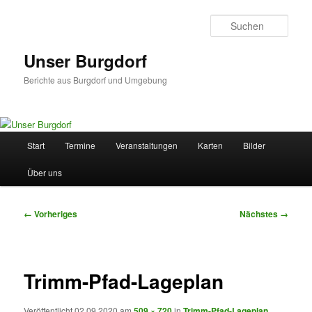
Zum
primären
Such
Inhalt
springen
Unser Burgdorf
Berichte aus Burgdorf und Umgebung
Hauptmenü
Start
Termine
Veranstaltungen
Karten
Bilder
Über uns
Bilder-
← Vorheriges
Nächstes →
Navigation
Trimm-Pfad-Lageplan
Veröffentlicht
02.09.2020
am
509 × 720
in
Trimm-Pfad-Lageplan