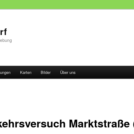
rf
gebung
tungen
Karten
Bilder
Über uns
kehrsversuch Marktstraße 