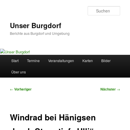
Zum
primären
Such
Inhalt
springen
Unser Burgdorf
Berichte aus Burgdorf und Umgebung
Hauptmenü
Start
Termine
Veranstaltungen
Karten
Bilder
Über uns
Beitragsnavigation
←
Vorheriger
Nächster
→
Windrad bei Hänigsen