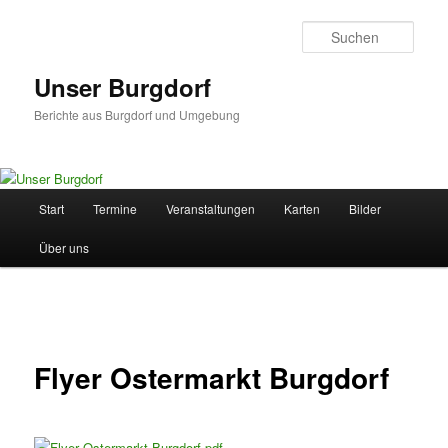
Zum
primären
Such
Inhalt
springen
Unser Burgdorf
Berichte aus Burgdorf und Umgebung
Hauptmenü
Start
Termine
Veranstaltungen
Karten
Bilder
Über uns
Beitragsnavigation
Flyer Ostermarkt Burgdorf