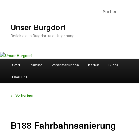
Zum
primären
Such
Inhalt
springen
Unser Burgdorf
Berichte aus Burgdorf und Umgebung
Hauptmenü
Start
Termine
Veranstaltungen
Karten
Bilder
Über uns
Beitragsnavigation
←
Vorheriger
B188 Fahrbahnsanierung