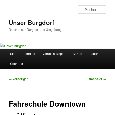
Zum
primären
Such
Inhalt
springen
Unser Burgdorf
Berichte aus Burgdorf und Umgebung
Hauptmenü
Start
Termine
Veranstaltungen
Karten
Bilder
Über uns
Beitragsnavigation
←
Vorheriger
Nächster
→
Fahrschule Downtown