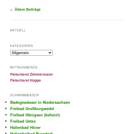
Beitragsnavigation
←
Ältere Beiträge
AKTUELL
KATEGORIEN
Kategorien
MITTAGSMENÜS
Fleischerei Zimmermann
Fleischerei Hoppe
SCHWIMMBÄDER
Badegewässer in Niedersachsen
Freibad Großburgwedel
Freibad Hänigsen (beheizt)
Freibad Uetze
Hallenbad Höver
Hallenfreibad Burgdorf