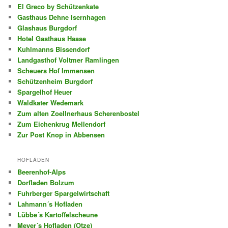
El Greco by Schützenkate
Gasthaus Dehne Isernhagen
Glashaus Burgdorf
Hotel Gasthaus Haase
Kuhlmanns Bissendorf
Landgasthof Voltmer Ramlingen
Scheuers Hof Immensen
Schützenheim Burgdorf
Spargelhof Heuer
Waldkater Wedemark
Zum alten Zoellnerhaus Scherenbostel
Zum Eichenkrug Mellendorf
Zur Post Knop in Abbensen
HOFLÄDEN
Beerenhof-Alps
Dorfladen Bolzum
Fuhrberger Spargelwirtschaft
Lahmann´s Hofladen
Lübbe´s Kartoffelscheune
Meyer´s Hofladen (Otze)