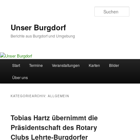
Zum
Zum
primären
sekundären
Such
Inhalt
Inhalt
springen
springen
Unser Burgdorf
Berichte aus Burgdorf und Umgebung
Hauptmenü
Start
Termine
Veranstaltungen
Karten
Bilder
Über uns
KATEGORIEARCHIV:
ALLGEMEIN
Tobias Hartz übernimmt die
Präsidentschaft des Rotary
Clubs Lehrte-Burgdorfer