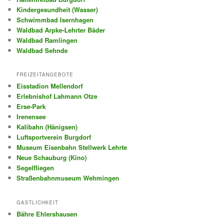
Kindergesundheit (Wasser)
Schwimmbad Isernhagen
Waldbad Arpke-Lehrter Bäder
Waldbad Ramlingen
Waldbad Sehnde
FREIZEITANGEBOTE
Eisstadion Mellendorf
Erlebnishof Lahmann Otze
Erse-Park
Irenensee
Kalibahn (Hänigsen)
Luftsportverein Burgdorf
Museum Eisenbahn Stellwerk Lehrte
Neue Schauburg (Kino)
Segelfliegen
Straßenbahnmuseum Wehmingen
GASTLICHKEIT
Bähre Ehlershausen