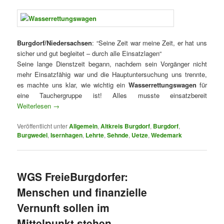
Burgdorf/Niedersachsen
: “Seine Zeit war meine Zeit, er hat uns
sicher und gut begleitet – durch alle Einsatzlagen“
Seine lange Dienstzeit begann, nachdem sein Vorgänger nicht
mehr Einsatzfähig war und die Hauptuntersuchung uns trennte,
es machte uns klar, wie wichtig ein
Wasserrettungswagen
für
eine Tauchergruppe ist! Alles musste einsatzbereit
Weiterlesen
→
Veröffentlicht unter
Allgemein
,
Altkreis Burgdorf
,
Burgdorf
,
Burgwedel
,
Isernhagen
,
Lehrte
,
Sehnde
,
Uetze
,
Wedemark
WGS FreieBurgdorfer:
Menschen und finanzielle
Vernunft sollen im
Mittelpunkt stehen