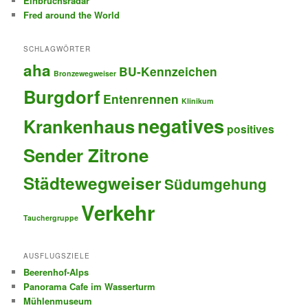
Einbruchsradar
Fred around the World
SCHLAGWÖRTER
aha
BU-Kennzeichen
Bronzewegweiser
Burgdorf
Entenrennen
Klinikum
negatives
Krankenhaus
positives
Sender Zitrone
Städtewegweiser
Südumgehung
Verkehr
Tauchergruppe
AUSFLUGSZIELE
Beerenhof-Alps
Panorama Cafe im Wasserturm
Mühlenmuseum