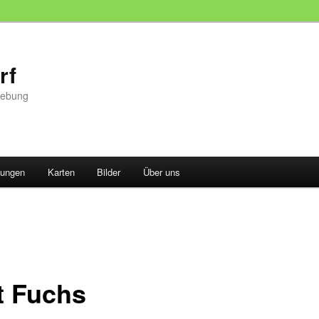
rf
gebung
tungen
Karten
Bilder
Über uns
t Fuchs