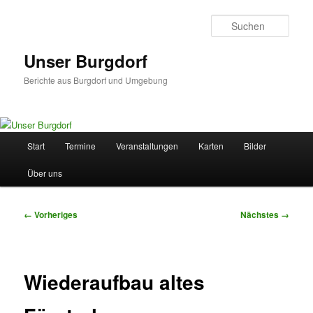
Zum
primären
Such
Inhalt
springen
Unser Burgdorf
Berichte aus Burgdorf und Umgebung
Hauptmenü
Start
Termine
Veranstaltungen
Karten
Bilder
Über uns
Bilder-
← Vorheriges
Nächstes →
Navigation
Wiederaufbau altes