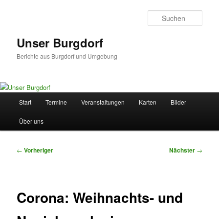
Zum
primären
Such
Inhalt
springen
Unser Burgdorf
Berichte aus Burgdorf und Umgebung
Hauptmenü
Start
Termine
Veranstaltungen
Karten
Bilder
Über uns
Beitragsnavigation
←
Vorheriger
Nächster
→
Corona: Weihnachts- und