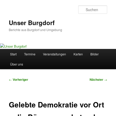
Zum
primären
Such
Inhalt
springen
Unser Burgdorf
Berichte aus Burgdorf und Umgebung
Hauptmenü
Start
Termine
Veranstaltungen
Karten
Bilder
Über uns
Beitragsnavigation
←
Vorheriger
Nächster
→
Gelebte Demokratie vor Ort