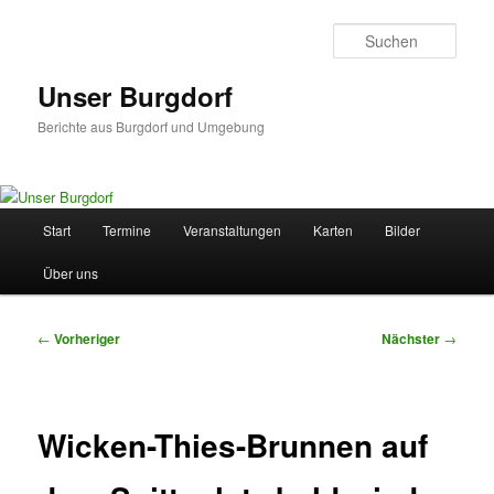
Zum
primären
Such
Inhalt
springen
Unser Burgdorf
Berichte aus Burgdorf und Umgebung
Hauptmenü
Start
Termine
Veranstaltungen
Karten
Bilder
Über uns
Beitragsnavigation
←
Vorheriger
Nächster
→
Wicken-Thies-Brunnen auf