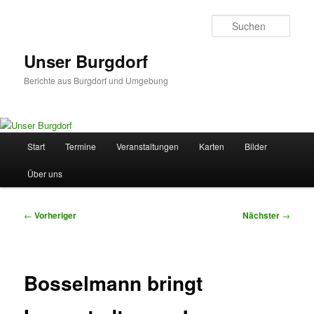
Zum
primären
Such
Inhalt
springen
Unser Burgdorf
Berichte aus Burgdorf und Umgebung
Hauptmenü
Start
Termine
Veranstaltungen
Karten
Bilder
Über uns
Beitragsnavigation
←
Vorheriger
Nächster
→
Bosselmann bringt