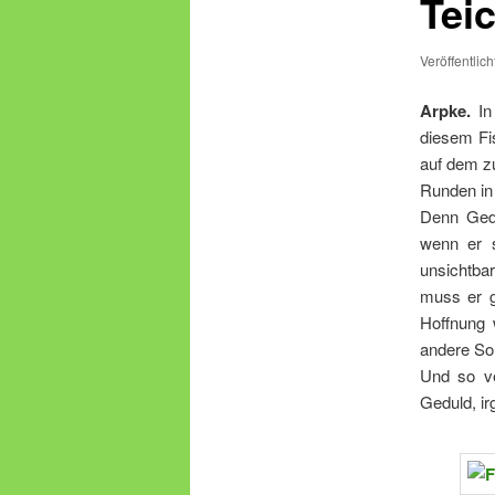
Tei
Veröffentlic
Arpke.
In 
diesem Fis
auf dem z
Runden in
Denn Gedu
wenn er s
unsichtbar
muss er g
Hoffnung
andere Sor
Und so ve
Geduld, i