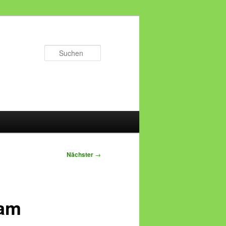
Suchen
Nächster
→
 am