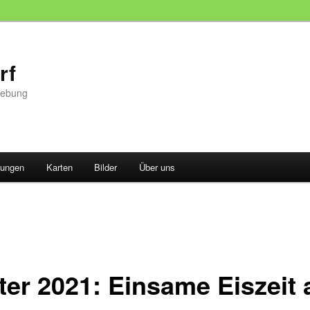
rf
gebung
tungen
Karten
Bilder
Über uns
ter 2021: Einsame Eiszeit