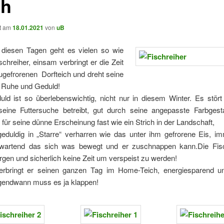
ch
ht am
18.01.2021
von
uB
diesen Tagen geht es vielen so wie
chreiher, einsam verbringt er die Zeit
ugefrorenen Dorfteich und dreht seine
 Ruhe und Geduld!
ld ist so überlebenswichtig, nicht nur in diesem Winter. Es stört 
eine Futtersuche betreibt, gut durch seine angepasste Farbgesta
 für seine dünne Erscheinung fast wie ein Strich in der Landschaft,
eduldig in „Starre“ verharren wie das unter ihm gefrorene Eis, im
 wartend das sich was bewegt und er zuschnappen kann.
Die Fi
gen und sicherlich keine Zeit um verspeist zu werden!
rbringt er seinen ganzen Tag im Home-Teich, energiesparend un
rgendwann muss es ja klappen!