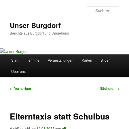
Zum
primären
Such
Inhalt
springen
Unser Burgdorf
Berichte aus Burgdorf und Umgebung
Hauptmenü
Start
Termine
Veranstaltungen
Karten
Bilder
Über uns
Beitragsnavigation
←
Vorheriger
Nächster
→
Elterntaxis statt Schulbus
Veröffentlicht am
14.08.2024
von
uB