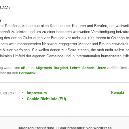
8.2024
y
int Persönlichkeiten aus allen Kontinenten, Kulturen und Berufen, um weltwei
chaft zu leisten und um zu einer besseren weltweiten Verständigung beizutra
g des ersten Clubs durch vier Freunde vor mehr als 100 Jahren in Chicago ha
inem weltumspannenden Netzwerk engagierter Männer und Frauen entwickelt,
Vision verfolgen. Sie wollen denen zur Seite stehen, die sich nicht selbst he
lokalen Umfeld der eigenen Gemeinde und in internationalen humanitären Hilf
rag wurde von
uB
unter
Allgemein
,
Burgdorf
,
Lehrte
,
Sehnde
,
Uetze
veröffentlicht.
chen für den
Permalink
.
Impressum
Kontakt
-BURGDORF
Cookie-Richtlinie (EU)
Datenschutzerklärung
Stolz präsentiert von WordPress