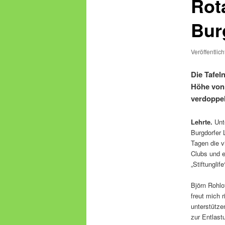
Rot
Bur
Veröffentlic
Die Tafel
Höhe von 
verdoppel
Lehrte.
Unte
Burgdorfer 
Tagen die v
Clubs und e
„Stiftunglif
Björn Rohlo
freut mich 
unterstütze
zur Entlast