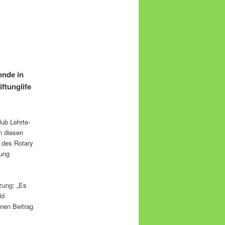
ende in
ftunglife
lub Lehrte-
n diesen
h des Rotary
tung
tzung: „Es
ld
inen Beitrag