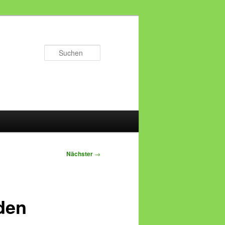
Suchen
Nächster
→
den