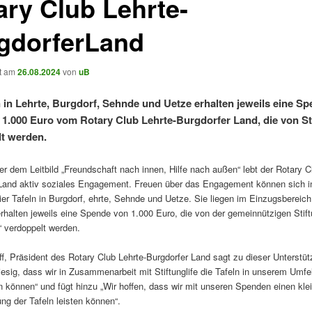
ary Club Lehrte-
gdorferLand
ht am
26.08.2024
von
uB
n in Lehrte, Burgdorf, Sehnde und Uetze erhalten jeweils eine Sp
1.000 Euro vom Rotary Club Lehrte-Burgdorfer Land, die von Sti
t werden.
r dem Leitbild „Freundschaft nach innen, Hilfe nach außen“ lebt der Rotary C
Land aktiv soziales Engagement. Freuen über das Engagement können sich i
ier Tafeln in Burgdorf, ehrte, Sehnde und Uetze. Sie liegen im Einzugsbereic
rhalten jeweils eine Spende von 1.000 Euro, die von der gemeinnützigen Stif
e“ verdoppelt werden.
ff, Präsident des Rotary Club Lehrte-Burgdorfer Land sagt zu dieser Unterstü
riesig, dass wir in Zusammenarbeit mit Stiftunglife die Tafeln in unserem Umfe
n können“ und fügt hinzu „Wir hoffen, dass wir mit unseren Spenden einen kle
ung der Tafeln leisten können“.