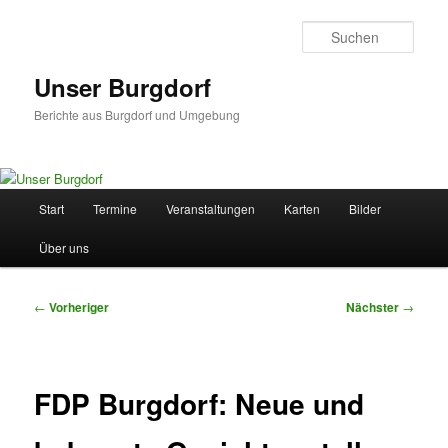
Zum
primären
Such
Inhalt
springen
Unser Burgdorf
Berichte aus Burgdorf und Umgebung
Hauptmenü
Start
Termine
Veranstaltungen
Karten
Bilder
Über uns
Beitragsnavigation
←
Vorheriger
Nächster
→
FDP Burgdorf: Neue und