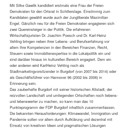
Mit Silke Gawlik kandidiert erstmals eine Frau der Freien
Demokraten für den Ortsrat in Schillerslage. Einstimmig zum
Kandidaten gewählt wurde auch der Jungliberale Maximilian
Engel. Gänzlich neu für die Freien Demokraten engagieren sich
zwei Quereinsteiger in der Politik. Die erfahrenen
Wirtschaftsjuristen Dr. Joachim Poesch und Dr. Karl-Heinz
Vehling bringen neben ihrer Lebens- und Berufserfahrung vor
allem Ihre Kompetenzen in den Bereichen Finanzen, Recht,
Steuern sowie Immobilienexpertise in die Lokalpolitik ein und
sind darüber hinaus im kulturellen Bereich engagiert. Dem ein
oder anderen wird KarlHeinz Vehling noch als
Stadtmarketingvorsitzender in Burgdorf (von 2007 bis 2014) oder
als Geschäftsführer von Hannover 96 (2002 bis 2006) in
Erinnerung sein.
Das zauberhafte Burgdorf mit seiner historischen Altstadt, der
reizvollen Landschaft und umliegenden Ortschaften noch liebens-
und lebenswerter zu machen, so kann man das 10
Punkteprogramm der FDP Burgdorf inhaltlich zusammenfassen.
Die bekannten Herausforderungen: Klimawandel, Immigration und
Pandemie sollen vor allem durch Aufklärung und dezentral mit
Einsatz von kreativen Ideen und pragmatischen Lösungen