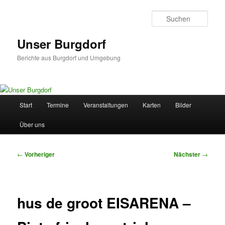
Zum
primären
Such
Inhalt
springen
Unser Burgdorf
Berichte aus Burgdorf und Umgebung
Hauptmenü
Start
Termine
Veranstaltungen
Karten
Bilder
Über uns
Beitragsnavigation
←
Vorheriger
Nächster
→
hus de groot EISARENA –