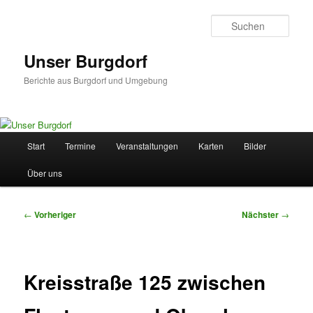
Zum
primären
Such
Inhalt
springen
Unser Burgdorf
Berichte aus Burgdorf und Umgebung
Hauptmenü
Start
Termine
Veranstaltungen
Karten
Bilder
Über uns
Beitragsnavigation
←
Vorheriger
Nächster
→
Kreisstraße 125 zwischen