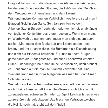
Burgdorf hat nur noch die Nase vorn im Abbau von Leistungen,
bei der Zerstörung intakter Straßen, der Erhöhung der Gebühren,
dem Wegzug von Unternehmen und dem Feiern!
Während andere Kommunen Vorbildlich investieren, setzt man in
Burgdorf Geld in den Sand. Seit Jahrzehnten werden
Arbeitsplätze in Burgdorf verhindert oder vernichtet, unabhängig
von jeglicher Konjunktur aus sturer Ideologie. Wenn man meint
im Wettbewerb zu stehen, dann muss man sich diesem auch
stellen. Man muss dem Markt Luft und Leben lassen, sich
kreativ und frei zu entwickeln, die Bürokratie als Dienstleistung
und nicht als Hindernis betreiben. Für und mit dem Bürger
gemeinsam die Stadt gestalten und auch Lebenswert erhalten.
Durch Einsparungen baut man keine Schulden ab, dazu braucht
es Einnahmen auf die man seit Jahren verzichtet hat. Und
zweitens kann man nur 3/4 Ausgeben was man hat, damit man
Schulden abbaut!
Wer jetzt am
Lehrschwimmbecken
sparen will, der wird unsere
noch intakte Bereitschaft in der Bevölkerung sich Ehrenamtlich
zu engagieren, schweren Schaden zufügen! Leichter ist es etwas
zu zerstören als aufzubauen! Das bisschen Vertrauen welches
die Politik noch hat, steht auf dem Spiel!