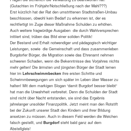
(Gutachten im Frühjahr/Notschließung nach der Wahl???)
Erst kürzlich hat der Rat den umstrittenen Stadtstraßen-Umbau
beschlossen, obwohl kein Bedarf zu erkennen ist, der es
rechtfertigt im Zuge dieser Maßnahme Schulden zu erhöhen.
Auch weitere fragwürdige Ausgaben die durch Wahlversprechen
initiiert sind, trüben das Bild einer soliden Politik!
Der Bestand und Erhalt notwendiger und pädagogisch wichtiger
Leistungen, sowie die Gemeinschaft und dass zusammenleben
Burgdorfer Bürger, die Migration sowie das Ehrenamt nehmen
schweren Schaden, wenn die Bekenntnisse des Vorjahres nichts
mehr gelten! Die ärmsten und jüngsten Bürger der Stadt lernen
hier im
Lehrschwimmbecken
ihre ersten Schritte und
Schwimmbewegungen um sich später im Leben über Wasser zu
halten! Mit dem markigen Slogan “damit Burgdorf besser bleibt“
hat man die Unwahrheit verbreitet. Denn die Schulden der Stadt
sind nicht über Nacht entstanden, sie sind das Ergebnis
jahrelanger unsolider Finanzpolitik. Jetzt meint man den Rotstift
bei der Zukunft unserer Stadt den Kindern und ihrer Bildung
ansetzen zu müssen. Auch in diesem Feld werden die Weichen
falsch gestellt, und
Burgdorf
steht bald ganz auf dem
Abstellgleis!