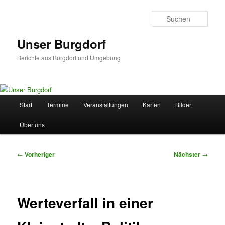
Zum
primären
Such
Inhalt
springen
Unser Burgdorf
Berichte aus Burgdorf und Umgebung
Hauptmenü
Start
Termine
Veranstaltungen
Karten
Bilder
Über uns
Beitragsnavigation
←
Vorheriger
Nächster
→
Werteverfall in einer