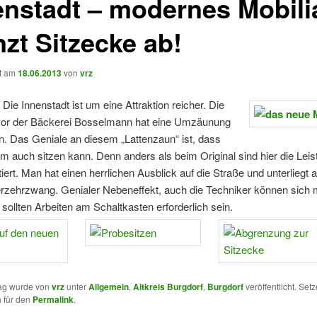
enstadt – modernes Mobili
nzt Sitzecke ab!
ht am
18.06.2013
von
vrz
Die Innenstadt ist um eine Attraktion reicher. Die
vor der Bäckerei Bosselmann hat eine Umzäunung
 Das Geniale an diesem „Lattenzaun“ ist, dass
m auch sitzen kann. Denn anders als beim Original sind hier die Lei
iert. Man hat einen herrlichen Ausblick auf die Straße und unterliegt 
rzehrzwang. Genialer Nebeneffekt, auch die Techniker können sich 
 sollten Arbeiten am Schaltkasten erforderlich sein.
rag wurde von
vrz
unter
Allgemein
,
Altkreis Burgdorf
,
Burgdorf
veröffentlicht. Set
 für den
Permalink
.