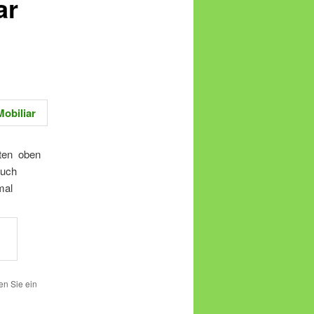
ar
sten oben
auch
mal
zen Sie ein