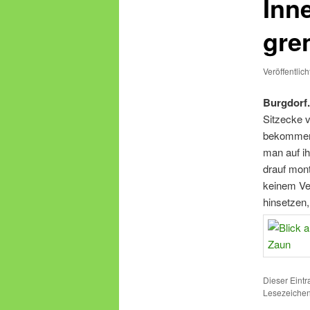
Inn
gre
Veröffentlic
Burgdorf.
Sitzecke 
bekommen.
man auf ih
drauf mont
keinem Ve
hinsetzen,
Dieser Eint
Lesezeichen