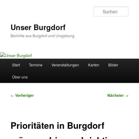
Zum
primären
Such
Inhalt
springen
Unser Burgdorf
Berichte aus Burgdorf und Umgebung
Hauptmenü
Start
Termine
Veranstaltungen
Karten
Bilder
Über uns
Beitragsnavigation
←
Vorheriger
Nächster
→
Prioritäten in Burgdorf