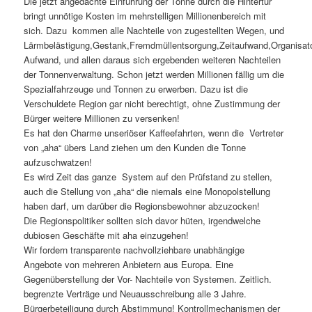
Die jetzt angedachte Einführung der Tonne durch die Hintertür
bringt unnötige Kosten im mehrstelligen Millionenbereich mit
sich. Dazu kommen alle Nachteile von zugestellten Wegen, und
Lärmbelästigung,Gestank,Fremdmüllentsorgung,Zeitaufwand,Organisato
Aufwand, und allen daraus sich ergebenden weiteren Nachteilen
der Tonnenverwaltung. Schon jetzt werden Millionen fällig um die
Spezialfahrzeuge und Tonnen zu erwerben. Dazu ist die
Verschuldete Region gar nicht berechtigt, ohne Zustimmung der
Bürger weitere Millionen zu versenken!
Es hat den Charme unseriöser Kaffeefahrten, wenn die Vertreter
von „aha“ übers Land ziehen um den Kunden die Tonne
aufzuschwatzen!
Es wird Zeit das ganze System auf den Prüfstand zu stellen,
auch die Stellung von „aha“ die niemals eine Monopolstellung
haben darf, um darüber die Regionsbewohner abzuzocken!
Die Regionspolitiker sollten sich davor hüten, irgendwelche
dubiosen Geschäfte mit aha einzugehen!
Wir fordern transparente nachvollziehbare unabhängige
Angebote von mehreren Anbietern aus Europa. Eine
Gegenüberstellung der Vor- Nachteile von Systemen. Zeitlich.
begrenzte Verträge und Neuausschreibung alle 3 Jahre.
Bürgerbeteiligung durch Abstimmung! Kontrollmechanismen der