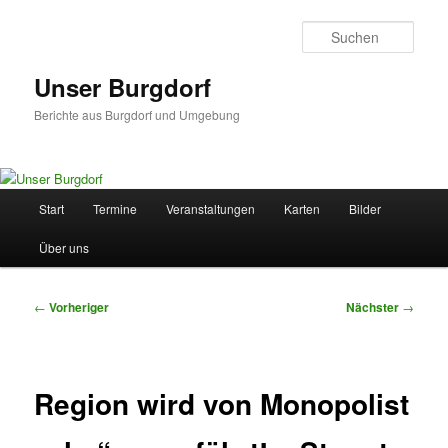
Zum
primären
Such
Inhalt
springen
Unser Burgdorf
Berichte aus Burgdorf und Umgebung
Hauptmenü
Start
Termine
Veranstaltungen
Karten
Bilder
Über uns
Beitragsnavigation
←
Vorheriger
Nächster
→
Region wird von Monopolist