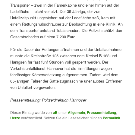
Transporter – zwei in der Fahrerkabine und einer hinten auf der
Ladefläche – leicht verletzt. Der 35-Jährige, der zum
Unfallzeitpunkt ungesichert auf der Ladefläche saß, kam mit
einem Rettungshubschrauber zur Beobachtung in eine Klinik. An
dem Transporter entstand Totalschaden. Die Polizei schätzt den
Gesamtschaden auf circa 7.200 Euro.
Für die Dauer der Rettungsmaßnahmen und der Unfallaufnahme
musste die Kreisstraße 125 zwischen dem Kreisel B 188 und
Hänigsen für fast fünf Stunden voll gesperrt werden. Der
Verkehrsunfalldienst Hannover hat die Ermittlungen wegen
fahrlässiger Körperverletzung aufgenommen. Zudem wird dem
65-jährigen Fahrer der Sattelzugmaschine unerlaubtes Entfernen
von Unfallort vorgeworfen.
Pressemitteilung: Polizeidirektion Hannover
Dieser Eintrag wurde von
uB
unter
Allgemein
,
Pressemitteilung
,
Uetze
veröffentlicht. Setzen Sie ein Lesezeichen für den
Permalink
.