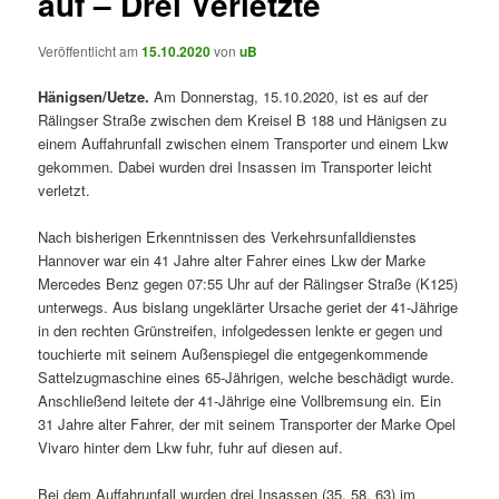
auf – Drei Verletzte
Veröffentlicht am
15.10.2020
von
uB
Hänigsen/Uetze.
Am Donnerstag, 15.10.2020, ist es auf der
Rälingser Straße zwischen dem Kreisel B 188 und Hänigsen zu
einem Auffahrunfall zwischen einem Transporter und einem Lkw
gekommen. Dabei wurden drei Insassen im Transporter leicht
verletzt.
Nach bisherigen Erkenntnissen des Verkehrsunfalldienstes
Hannover war ein 41 Jahre alter Fahrer eines Lkw der Marke
Mercedes Benz gegen 07:55 Uhr auf der Rälingser Straße (K125)
unterwegs. Aus bislang ungeklärter Ursache geriet der 41-Jährige
in den rechten Grünstreifen, infolgedessen lenkte er gegen und
touchierte mit seinem Außenspiegel die entgegenkommende
Sattelzugmaschine eines 65-Jährigen, welche beschädigt wurde.
Anschließend leitete der 41-Jährige eine Vollbremsung ein. Ein
31 Jahre alter Fahrer, der mit seinem Transporter der Marke Opel
Vivaro hinter dem Lkw fuhr, fuhr auf diesen auf.
Bei dem Auffahrunfall wurden drei Insassen (35, 58, 63) im