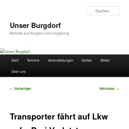
Zum
primären
Such
Inhalt
springen
Unser Burgdorf
Berichte aus Burgdorf und Umgebung
Hauptmenü
Start
Termine
Veranstaltungen
Karten
Bilder
Über uns
Beitragsnavigation
←
Vorheriger
Nächster
→
Transporter fährt auf Lkw