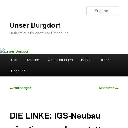
Zum
primären
Such
Inhalt
springen
Unser Burgdorf
Berichte aus Burgdorf und Umgebung
Hauptmenü
Start
Termine
Veranstaltungen
Karten
Bilder
Über uns
Beitragsnavigation
←
Vorheriger
Nächster
→
DIE LINKE: IGS-Neubau