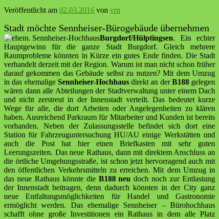
Veröffentlicht am
02.03.2016
von
vrn
Stadt möchte Sennheiser-Bürogebäude übernehmen
Burgdorf/Hülptingsen
. Ein echter
Hauptgewinn für die ganze Stadt Burgdorf. Gleich mehrere
Raumprobleme könnten in Kürze ein gutes Ende finden. Die Stadt
verhandelt derzeit mit der Region. Warum ist man nicht schon früher
darauf gekommen das Gebäude selbst zu nutzen? Mit dem Umzug
in das ehemalige
Sennheiser-Hochhaus
direkt an der
B188
gelegen
wären dann alle Abteilungen der Stadtverwaltung unter einem Dach
und nicht zerstreut in der Innenstadt verteilt. Das bedeutet kurze
Wege für alle, die dort Arbeiten oder Angelegenheiten zu klären
haben. Ausreichend Parkraum für Mitarbeiter und Kunden ist bereits
vorhanden. Neben der Zulassungsstelle befindet sich dort eine
Station für Fahrzeuguntersuchung HU/AU einige Werkstätten und
auch die Post hat hier einen Briefkasten mit sehr guten
Leerungszeiten. Das neue Rathaus, dann mit direktem Anschluss an
die örtliche Umgehungsstraße, ist schon jetzt hervorragend auch mit
den öffentlichen Verkehrsmitteln zu erreichen. Mit dem Umzug in
das neue Rathaus könnte die
B188 neu
doch noch zur Entlastung
der Innenstadt beitragen, denn dadurch könnten in der City ganz
neue Entfaltungsmöglichkeiten für Handel und Gastronomie
ermöglicht werden. Das ehemalige Sennheiser – Bürohochhaus
schafft ohne große Investitionen ein Rathaus in dem alle Platz