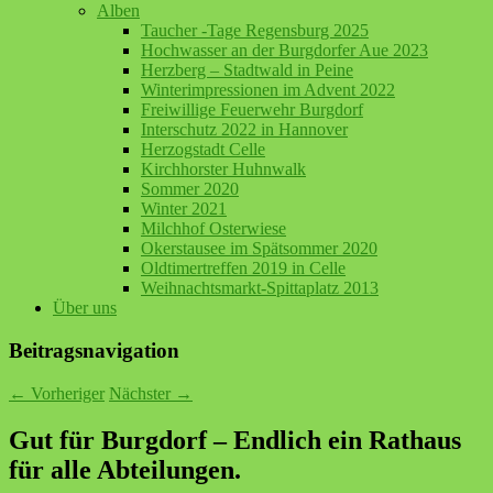
Alben
Taucher -Tage Regensburg 2025
Hochwasser an der Burgdorfer Aue 2023
Herzberg – Stadtwald in Peine
Winterimpressionen im Advent 2022
Freiwillige Feuerwehr Burgdorf
Interschutz 2022 in Hannover
Herzogstadt Celle
Kirchhorster Huhnwalk
Sommer 2020
Winter 2021
Milchhof Osterwiese
Okerstausee im Spätsommer 2020
Oldtimertreffen 2019 in Celle
Weihnachtsmarkt-Spittaplatz 2013
Über uns
Beitragsnavigation
←
Vorheriger
Nächster
→
Gut für Burgdorf – Endlich ein Rathaus
für alle Abteilungen.