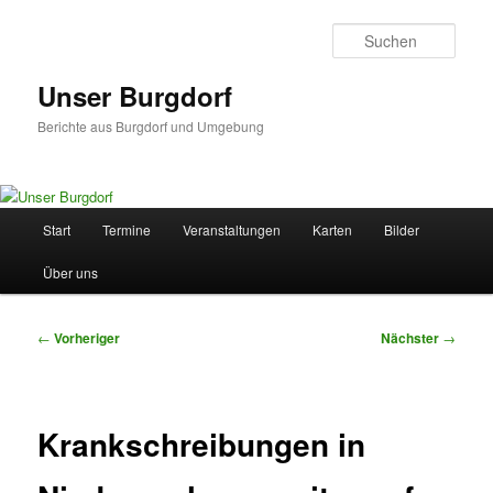
Zum
primären
Such
Inhalt
springen
Unser Burgdorf
Berichte aus Burgdorf und Umgebung
Hauptmenü
Start
Termine
Veranstaltungen
Karten
Bilder
Über uns
Beitragsnavigation
←
Vorheriger
Nächster
→
Krankschreibungen in