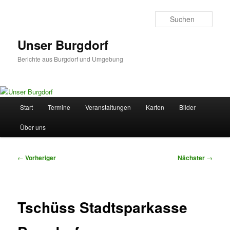
Zum
primären
Such
Inhalt
springen
Unser Burgdorf
Berichte aus Burgdorf und Umgebung
Hauptmenü
Start
Termine
Veranstaltungen
Karten
Bilder
Über uns
Beitragsnavigation
←
Vorheriger
Nächster
→
Tschüss Stadtsparkasse