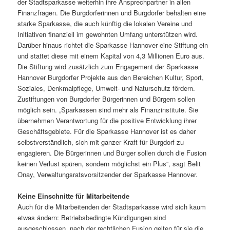
der Stadtsparkasse weiterhin ihre Ansprechpartner in allen
Finanzfragen. Die Burgdorferinnen und Burgdorfer behalten eine
starke Sparkasse, die auch künftig die lokalen Vereine und
Initiativen finanziell im gewohnten Umfang unterstützen wird.
Darüber hinaus richtet die Sparkasse Hannover eine Stiftung ein
und stattet diese mit einem Kapital von 4,3 Millionen Euro aus.
Die Stiftung wird zusätzlich zum Engagement der Sparkasse
Hannover Burgdorfer Projekte aus den Bereichen Kultur, Sport,
Soziales, Denkmalpflege, Umwelt- und Naturschutz fördern.
Zustiftungen von Burgdorfer Bürgerinnen und Bürgern sollen
möglich sein. „Sparkassen sind mehr als Finanzinstitute. Sie
übernehmen Verantwortung für die positive Entwicklung ihrer
Geschäftsgebiete. Für die Sparkasse Hannover ist es daher
selbstverständlich, sich mit ganzer Kraft für Burgdorf zu
engagieren. Die Bürgerinnen und Bürger sollen durch die Fusion
keinen Verlust spüren, sondern möglichst ein Plus“, sagt Belit
Onay, Verwaltungsratsvorsitzender der Sparkasse Hannover.
Keine Einschnitte für Mitarbeitende
Auch für die Mitarbeitenden der Stadtsparkasse wird sich kaum
etwas ändern: Betriebsbedingte Kündigungen sind
ausgeschlossen, nach der rechtlichen Fusion gelten für sie die